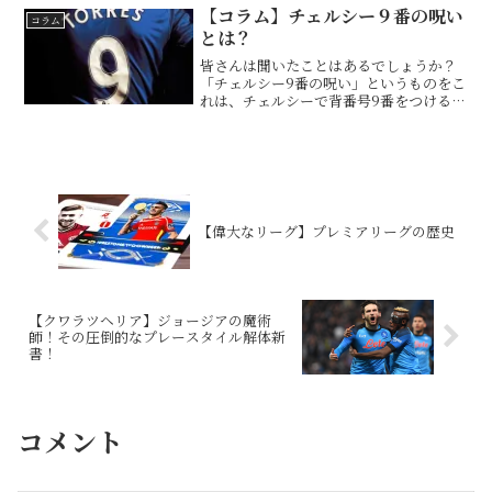
laws to ...
【コラム】チェルシー９番の呪い
コラム
とは？
皆さんは聞いたことはあるでしょうか？
「チェルシー9番の呪い」というものをこ
れは、チェルシーで背番号9番をつけると
活躍できないという一つのジンクスであ
る。2000〜2001シーズンハッセルバイン
ク🇳🇱23ゴール2001〜2002シーズンハッ
セ...
【偉大なリーグ】プレミアリーグの歴史
【クワラツヘリア】ジョージアの魔術
師！その圧倒的なプレースタイル解体新
書！
コメント