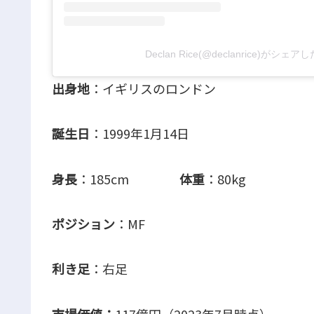
Declan Rice(@declanrice)がシェ
出身地
：イギリスのロンドン
誕生日
：1999年1月14日
身長
：185cm
体重
：80kg
ポジション
：MF
利き足
：右足
市場価値：
117億円（2023年7月時点）