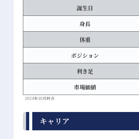
誕生日
身長
体重
ポジション
利き足
市場価値
2024年10月時点
キャリア