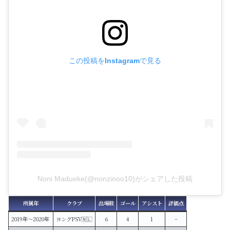
この投稿をInstagramで見る
Noni Madueke(@nonzinoo10)がシェアした投稿
所属年
クラブ
出場数
ゴール
アシスト
評価点
2019年〜2020年
ヨングPSV🇳🇱
6
4
1
–