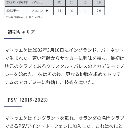
2019年〜2023年
PSV🇳🇱
80
20
12
6.9
2023年〜
チェルシー🏴󠁧󠁢󠁥󠁮󠁧󠁿
34
6
1
7.0
2024年3月時点 出典：FotMob
初期キャリア
マドゥエケは2002年3月10日にイングランド、バーネット
で生まれた。若い年齢からサッカーに興味を持ち、最初は
地元のクラブであるクリスタル・パレスのアカデミーでプ
レーを始めた。 彼はその後、更なる挑戦を求めてトッテ
ナムのアカデミーに移籍し、技術を磨いた。
PSV（2019-2023）
マドゥエケはイングランドを離れ、オランダの名門クラブ
であるPSVアイントホーフェンに加入した。これは彼にと