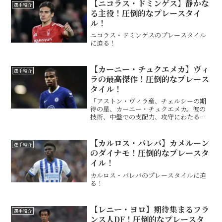
本情報 この投稿をInstagramで見る D...
【ニコラス・ドミンゲス】静かな
選手紹介
る主役！圧倒的なプレースタイ
ル！
ニコラス・ドミンゲスのプレースタイル
に迫る！
【カーニー・チュクエメカ】ヴィ
選手紹介
ラの最高傑作！圧倒的なプレース
タイル！
「アストン・ヴィラ産、チェルシーの期
待の星、カーニー・チュクエメカ。彼の
技術、中盤での支配力、攻守にわたる貢
献、そして若き才能がイングランド代表
にもたらす新風を解析。」
【カルロス・バレバ】カメルーン
選手紹介
のダイナモ！圧倒的なプレースタ
イル！
カルロス・バレバのプレースタイルに迫
る！
【レニー・ヨロ】期待集まるフラ
選手紹介
ンス人DF！圧倒的なプレースタ