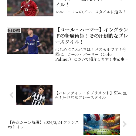
イル！
レニー・ヨロのプレースタイルに迫る！
【コール・パーマー】イングラン
選手紹介
ドの新魔術師！その圧倒的なプレ
ースタイル！
はじめにこんにちは！パスカルです！今
回は、コール・パーマー（Cole
Palmer）について紹介します！本記事で
は、彼のプレースタイルや長所、短所に
ついて詳しく解説していきます。基本情
報 この投稿をInstagramで見る Cole
Jer...
【バレンティノ・リブラメント】SBの宝
石！圧倒的なプレースタイル！
【得点シーン解説】2024/3/24 フランス
vsドイツ