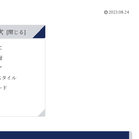
2023.08.24
次
に
報
ア
スタイル
ード