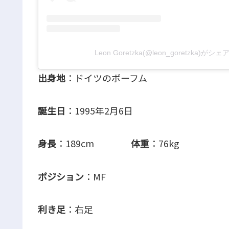
Leon Goretzka(@leon_goretzka)が
出身地
：ドイツのボーフム
誕生日
：1995年2月6日
身長
：189cm
体重
：76kg
ポジション
：MF
利き足
：右足