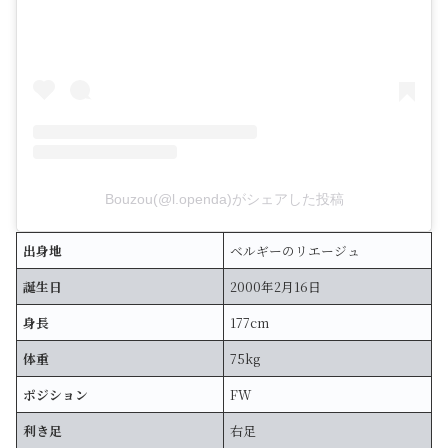
Bouzou(@l.openda)がシェアした投稿
出身地
ベルギーのリエージュ
誕生日
2000年2月16日
身長
177cm
体重
75kg
ポジション
FW
利き足
右足