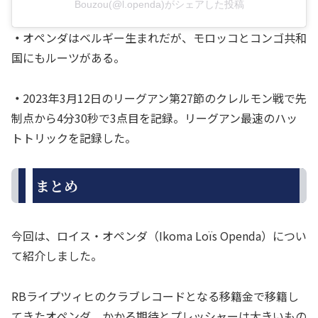
Bouzou(@l.openda)がシェアした投稿
・
オペンダはベルギー生まれだが、モロッコとコンゴ共和
国にもルーツがある。
・
2023年3月12日のリーグアン第27節のクレルモン戦で先
制点から4分30秒で3点目を記録。リーグアン最速のハッ
トトリックを記録した。
まとめ
今回は、ロイス・オペンダ（Ikoma Loïs Openda）につい
て紹介しました。
RBライプツィヒのクラブレコードとなる移籍金で移籍し
てきたオペンダ。かかる期待とプレッシャーは大きいもの