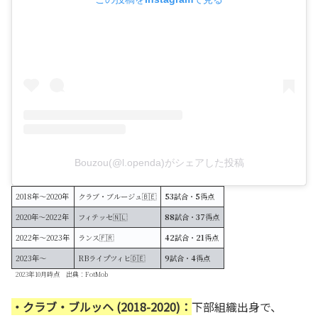
Bouzou(@l.openda)がシェアした投稿
2018年〜2020年
クラブ・ブルージュ🇧🇪
53
試合・
5
得点
2020年〜2022年
フィテッセ🇳🇱
88
試合・
37
得点
2022年〜2023年
ランス🇫🇷
42
試合・
21
得点
2023年〜
RBライプツィヒ🇩🇪
9
試合・
4
得点
2023年10月時点 出典：FotMob
・クラブ・ブルッヘ (2018-2020)：
下部組織出身で、