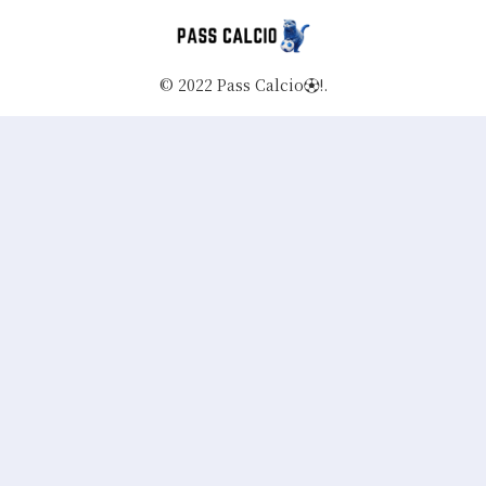
© 2022 Pass Calcio⚽️!.