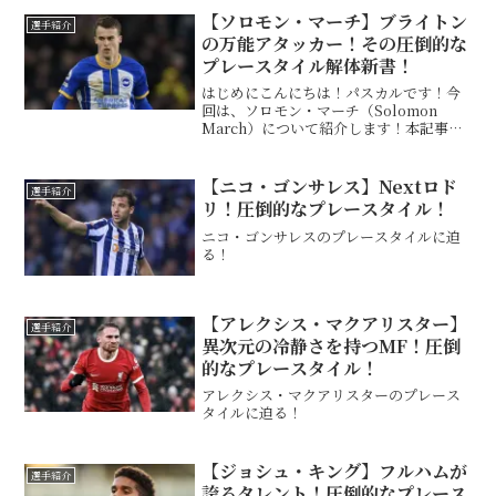
【ソロモン・マーチ】ブライトン
選手紹介
の万能アタッカー！その圧倒的な
プレースタイル解体新書！
はじめにこんにちは！パスカルです！今
回は、ソロモン・マーチ（Solomon
March）について紹介します！本記事で
は、彼のプレースタイルや長所、短所に
ついて詳しく解説していきます。基本情
報 この投稿をInstagramで見る Bright...
【ニコ・ゴンサレス】Nextロド
選手紹介
リ！圧倒的なプレースタイル！
ニコ・ゴンサレスのプレースタイルに迫
る！
【アレクシス・マクアリスター】
選手紹介
異次元の冷静さを持つMF！圧倒
的なプレースタイル！
アレクシス・マクアリスターのプレース
タイルに迫る！
【ジョシュ・キング】フルハムが
選手紹介
誇るタレント！圧倒的なプレース