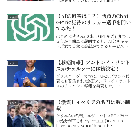
目が集まっている。AC Milan are
pushing to get Rafa Leão's new
contract done and sealed as soo...
【AIの回答は！？】話題のChat
コラム
GPTに期待のサッカー選手を聞い
てみた！
はじめに皆さんはChat GPTをご存知でし
ょうか？簡単に説明すると、AIとチャッ
ト形式で自然に会話ができるサービスで
あり、人間が生成するような文章を大規
模な言語モデルから自然に生成してくれ
るというものだ。普段、期待しているサ
【移籍情報】アンドレイ・サント
コラム
ッカー選手につ...
スがチェルシーに移籍決定！
ヴァスコ・ダ・ガマは、U-20ブラジル代
表にも召集されたMFアンドレイ・サント
スのチェルシー移籍を発表した。
Official, confirmed. Andrey Santos
has signed as new Chelsea playe...
【激震】イタリアの名門に重い制
コラム
裁
セリエAの名門、ユヴェントスFCに重た
い処分が下された。🚨🇮🇹 Juventus
have been given a 15 point
DEDUCTION as a result of capital
gain violations! pi...