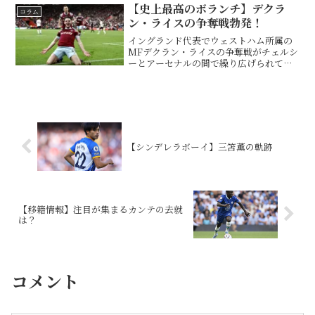
【史上最高のボランチ】デクラ
コラム
ン・ライスの争奪戦勃発！
イングランド代表でウェストハム所属の
MFデクラン・ライスの争奪戦がチェルシ
ーとアーセナルの間で繰り広げられてい
るようだ。Declan Rice favouring
move to Arsenal over Chelsea as
West H...
【シンデレラボーイ】三笘薫の軌跡
【移籍情報】注目が集まるカンテの去就
は？
コメント