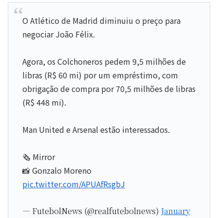
O Atlético de Madrid diminuiu o preço para
negociar João Félix.
Agora, os Colchoneros pedem 9,5 milhões de
libras (R$ 60 mi) por um empréstimo, com
obrigação de compra por 70,5 milhões de libras
(R$ 448 mi).
Man United e Arsenal estão interessados.
🗞️ Mirror
📸 Gonzalo Moreno
pic.twitter.com/APUAfRsgbJ
— FutebolNews (@realfutebolnews)
January