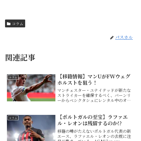
コラム
パスカル
関連記事
【移籍情報】マンUがFWウェグ
コラム
ホルストを狙う！
マンチェスター・ユナイテッドが新たな
ストライカーを確保するべく、バーンリ
ーからベシクタシュにレンタル中のオラ
ンダ代表FWボウト・ウェグホルストの獲
得に動いているという話がある。🚨
Manchester United are in talks...
【ポルトガルの至宝】ラファエ
コラム
ル・レオンは残留するのか!?
移籍の噂がたえないポルトガル代表の新
エース、ラファエル・レオンの去就に注