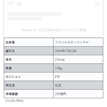
Vinicius Jr. ⚡️🇧🇷(@vinijr)がシェアした投稿
出身地
ブラジルのサンゴンサロ
誕生日
2000年7月12日
身長
176cm
体重
73kg
ポジション
FW
利き足
右足
市場価値
219億円
2023年9月時点