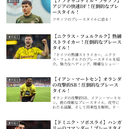
【アブドゥコディル・フサノフ】
選手紹介
アジアの快速DF！圧倒的なプレ
ースタイル！
フサノフのプレースタイルに迫る！
【ニクラス・フュルクルク】熟練
選手紹介
ストライカー！圧倒的なプレース
タイル！
「ドイツの熟練ストライカー、ニクラ
ス・フュルクルクのプレースタイルを紹
介。強力なヘディング、精確なシュート
能力を持ち、ブレーメンとドルトムント
での成績を掘り下げます。」
【イアン・マートセン】オランダ
選手紹介
の攻撃的SB！圧倒的なプレース
タイル！
オランダの攻撃的SB、イアン・マートセ
ン。彼の俊敏なプレースタイル、攻守に
わたる活躍、そして将来性を解析。ドル
トムントでのキャリアに注目。
【ドミニク・ソボスライ】ハンガ
選手紹介
リーのコマンダー！プレースタイ