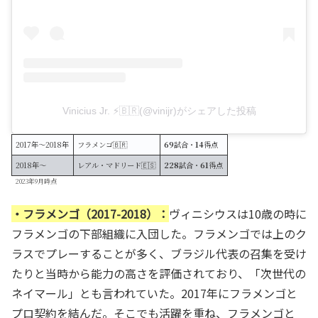
Vinicius Jr. ⚡️🇧🇷(@vinijr)がシェアした投稿
2017年〜2018年
フラメンゴ🇧🇷
69
試合・
14
得点
2018年〜
レアル・マドリード🇪🇸
228
試合・
61
得点
2023年9月時点
・フラメンゴ（2017-2018）：
ヴィニシウスは10歳の時に
フラメンゴの下部組織に入団した。フラメンゴでは上のク
ラスでプレーすることが多く、ブラジル代表の召集を受け
たりと当時から能力の高さを評価されており、「次世代の
ネイマール」とも言われていた。2017年にフラメンゴと
プロ契約を結んだ。そこでも活躍を重ね、フラメンゴと