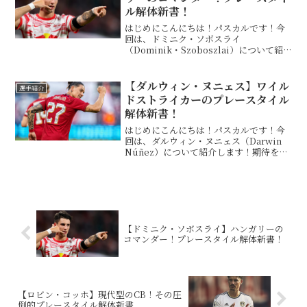
ル解体新書！
はじめにこんにちは！パスカルです！今
回は、ドミニク・ソボスライ
（Dominik・Szoboszlai）について紹
介します！最近のライプツィヒの中心人
物であり、若くしてハンガリー代表のキ
ャプテンも務める彼は、かつてザルツブ
【ダルウィン・ヌニェス】ワイル
選手紹介
ルクで日本代表の南野...
ドストライカーのプレースタイル
解体新書！
はじめにこんにちは！パスカルです！今
回は、ダルウィン・ヌニェス（Darwin
Núñez）について紹介します！期待を背
負ってリヴァプールに移籍してきた若き
ストライカーまた、占い結果とプレース
タイルにはどういう関係があるのか...基本
情報 こ...
【ドミニク・ソボスライ】ハンガリーの
コマンダー！プレースタイル解体新書！
【ロビン・コッホ】現代型のCB！その圧
倒的プレースタイル解体新書